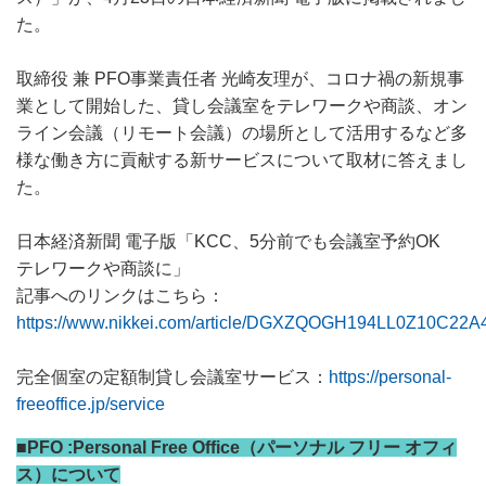
た。
取締役 兼 PFO事業責任者 光崎友理が、コロナ禍の新規事
業として開始した、貸し会議室をテレワークや商談、オン
ライン会議（リモート会議）の場所として活用するなど多
様な働き方に貢献する新サービスについて取材に答えまし
た。
日本経済新聞 電子版「KCC、5分前でも会議室予約OK
テレワークや商談に」
記事へのリンクはこちら：
https://www.nikkei.com/article/DGXZQOGH194LL0Z10C22A
完全個室の定額制貸し会議室サービス：
https://personal-
freeoffice.jp/service
■PFO :Personal Free Office（パーソナル フリー オフィ
ス）について