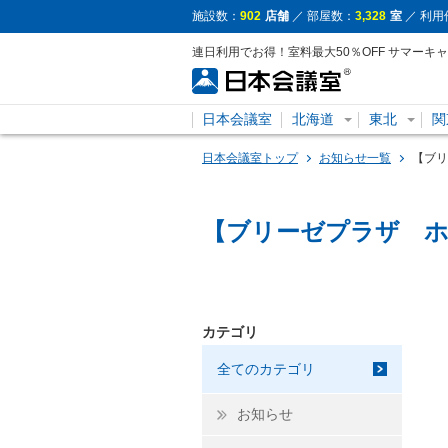
施設数：
902
店舗
／ 部屋数：
3,328
室
／ 利用
連日利用でお得！室料最大50％OFF サマーキ
日本会議室
北海道
東北
関
日本会議室トップ
お知らせ一覧
【ブリ
【ブリーゼプラザ ホ
カテゴリ
全てのカテゴリ
お知らせ