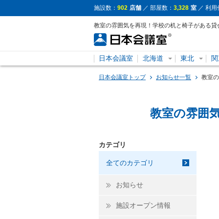
施設数：
902
店舗
／ 部屋数：
3,328
室
／ 利用
教室の雰囲気を再現！学校の机と椅子がある貸
日本会議室
北海道
東北
関
日本会議室トップ
お知らせ一覧
教室の
教室の雰囲
カテゴリ
全てのカテゴリ
お知らせ
施設オープン情報