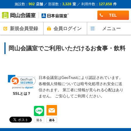
施設数：
902
店舗
／ 部屋数：
3,328
室
／ 利用件数：
127,658
件
TEL
新規会員登録
会員ログイン
メニュー
岡山会議室でご利用いただけるお食事・飲料
日本会議室はGeoTrustにより認証されています。
各種個人情報については暗号化処理され安全に送
信されます。
第三者に情報が見られる心配はあり
SSLとは？
ません。
ご安心してご利用ください。