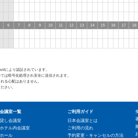
6
7
8
9
10
11
12
13
14
15
16
17
18
rustにより認証されています。
いては暗号化処理され安全に送信されます。
られる心配はありません。
ください。
会議室一覧
ご利用ガイド
貸し会議室
日本会議室とは
ホテル内会議室
ご利用の流れ
ホール
予約変更・キャンセルの方法