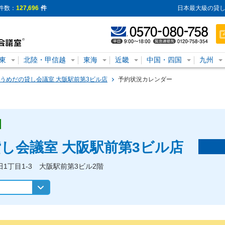
件数：
127,696
件
日本最大級の貸し
東
北陸・甲信越
東海
近畿
中国・四国
九州
うめだの貸し会議室 大阪駅前第3ビル店
予約状況カレンダー
し会議室 大阪駅前第3ビル店
田1丁目1-3 大阪駅前第3ビル2階