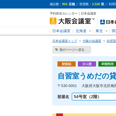
施設数：
902
店舗
／ 部屋数：
3,328
室
／ 利用
予約状況カレンダー｜日本会議室
日本会議室
北海道
東北
関
日本会議室トップ
大阪の会議室
自習室
前のページへ戻る
自習室うめだの貸
〒530-0001 大阪府大阪市北区梅
部屋名