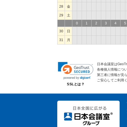
28
金
29
土
0
1
2
3
4
5
30
日
31
月
日本会議室はGeoT
各種個人情報につ
第三者に情報が見
ご安心してご利用
SSLとは？