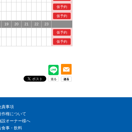
仮予約
仮予約
19
20
21
22
23
仮予約
仮予約
免責事項
著作権について
施設オーナー様へ
お食事・飲料