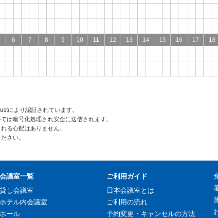
6
7
8
9
10
11
12
13
14
15
16
17
18
rustにより認証されています。
いては暗号化処理され安全に送信されます。
られる心配はありません。
ください。
会議室一覧
ご利用ガイド
貸し会議室
日本会議室とは
ホテル内会議室
ご利用の流れ
ホール
予約変更・キャンセルの方法