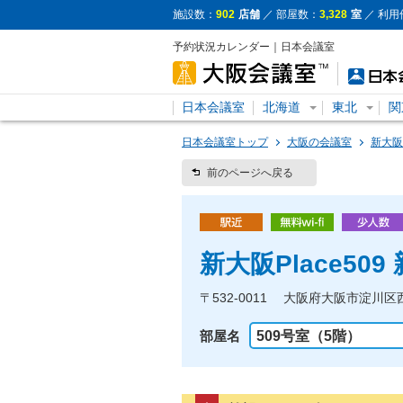
施設数：
902
店舗
／ 部屋数：
3,328
室
／ 利用
予約状況カレンダー｜日本会議室
日本会議室
北海道
東北
関
日本会議室トップ
大阪の会議室
新大阪
前のページへ戻る
新大阪Place50
〒532-0011 大阪府大阪市淀川区
部屋名