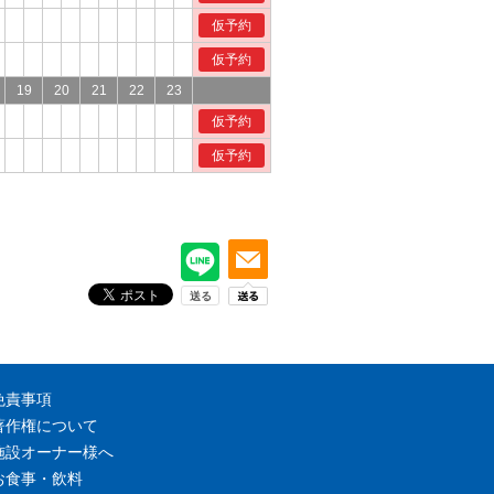
仮予約
仮予約
19
20
21
22
23
仮予約
仮予約
免責事項
著作権について
施設オーナー様へ
お食事・飲料