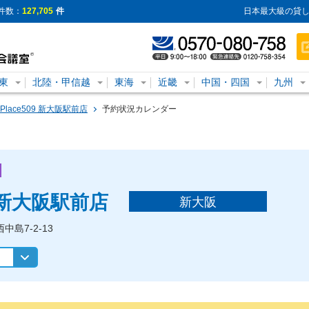
件数：
127,705
件
日本最大級の貸し
東
北陸・甲信越
東海
近畿
中国・四国
九州
Place509 新大阪駅前店
予約状況カレンダー
9 新大阪駅前店
新大阪
西中島7-2-13