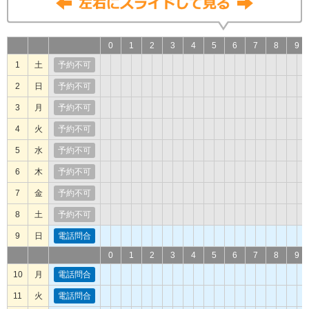
0
0
0
0
1
1
1
1
2
2
2
2
3
3
3
3
4
4
4
4
5
5
5
5
6
6
6
6
7
7
7
7
8
8
8
8
9
9
9
9
1
1
土
土
予約不可
予約不可
2
2
日
日
予約不可
予約不可
3
3
月
月
予約不可
予約不可
4
4
火
火
予約不可
予約不可
5
5
水
水
予約不可
予約不可
6
6
木
木
予約不可
予約不可
7
7
金
金
予約不可
予約不可
8
8
土
土
予約不可
予約不可
9
9
日
日
電話問合
電話問合
0
0
1
1
2
2
3
3
4
4
5
5
6
6
7
7
8
8
9
9
10
10
月
月
電話問合
電話問合
11
11
火
火
電話問合
電話問合