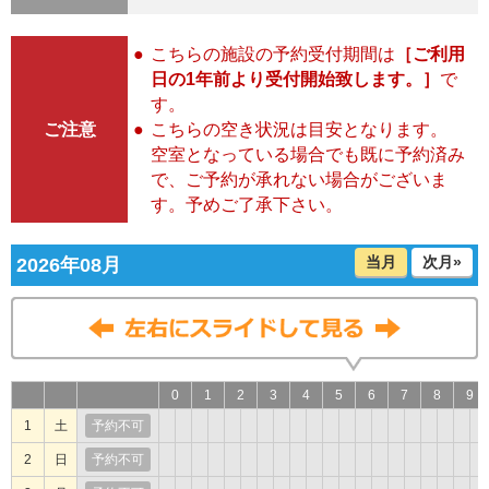
こちらの施設の予約受付期間は
［ご利用
日の1年前より受付開始致します。］
で
す。
ご注意
こちらの空き状況は目安となります。
空室となっている場合でも既に予約済み
で、ご予約が承れない場合がございま
す。予めご了承下さい。
当月
次月»
2026年08月
0
0
0
0
1
1
1
1
2
2
2
2
3
3
3
3
4
4
4
4
5
5
5
5
6
6
6
6
7
7
7
7
8
8
8
8
9
9
9
9
1
1
土
土
予約不可
予約不可
2
2
日
日
予約不可
予約不可