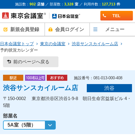
施設数：
902
店舗
／ 部屋数：
3,328
室
／ 利用件数：
127,713
件
TEL
新規会員登録
会員ログイン
メニュー
日本会議室トップ
東京の会議室
渋谷サンスカイルーム店
予約状況カレンダー
前のページへ戻る
施設番号：081-013-000-408
渋谷サンスカイルーム店
渋谷
〒150-0002 東京都渋谷区渋谷1-9-8 朝日生命宮益坂ビル 4・
5階
部屋名