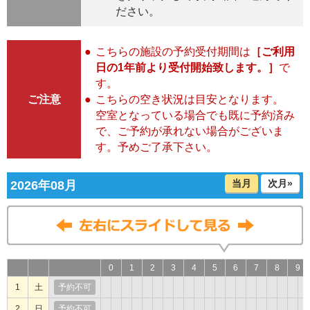
ださい。
こちらの施設の予約受付期間は
［ご利用
日の1年前より受付開始致します。］
で
す。
ご注意
こちらの空き状況は目安となります。
空室となっている場合でも既に予約済み
で、ご予約が承れない場合がございま
す。予めご了承下さい。
当月
次月»
2026年08月
0
0
0
0
1
1
1
1
2
2
2
2
3
3
3
3
4
4
4
4
5
5
5
5
6
6
6
6
7
7
7
7
8
8
8
8
9
9
9
9
1
1
土
土
予約不可
予約不可
2
2
日
日
予約不可
予約不可