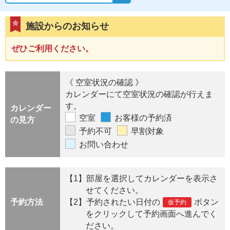
施設からのお知らせ
ぜひご利用ください。
《 空室状況の確認 》
カレンダーにて空室状況の確認が行えま
す。
カレンダー
空室
お客様の予約済
の見方
予約不可
早割対象
お問い合わせ
部屋を選択してカレンダーを表示さ
せてください。
予約方法
予約されたい日付の
ボタン
仮予約
をクリックして予約画面へ進んでく
ださい。