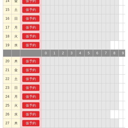
14
14
金
金
仮予約
仮予約
15
15
土
土
仮予約
仮予約
16
16
日
日
仮予約
仮予約
17
17
月
月
仮予約
仮予約
18
18
火
火
仮予約
仮予約
19
19
水
水
仮予約
仮予約
0
0
1
1
2
2
3
3
4
4
5
5
6
6
7
7
8
8
9
9
20
20
木
木
仮予約
仮予約
21
21
金
金
仮予約
仮予約
22
22
土
土
仮予約
仮予約
23
23
日
日
仮予約
仮予約
24
24
月
月
仮予約
仮予約
25
25
火
火
仮予約
仮予約
26
26
水
水
仮予約
仮予約
27
27
木
木
仮予約
仮予約