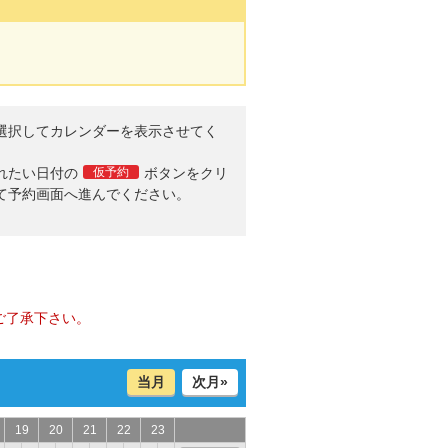
選択してカレンダーを表示させてく
。
れたい日付の
仮予約
ボタンをクリ
て予約画面へ進んでください。
ご了承下さい。
当月
次月»
19
20
21
22
23