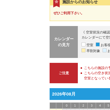
施設からのお知らせ
ぜひご利用下さい。
《 空室状況の確認
カレンダーにて空
カレンダー
の見方
空室
お客
早割対象
こちらの施設の
ご注意
こちらの空き状
空室となってい
2026年08月
0
1
2
3
4
5