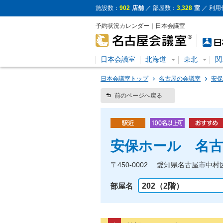
施設数：
902
店舗
／ 部屋数：
3,328
室
／ 利用
予約状況カレンダー｜日本会議室
日本会議室
北海道
東北
関
日本会議室トップ
名古屋の会議室
安保
前のページへ戻る
安保ホール 名古
〒450-0002 愛知県名古屋市中村
部屋名