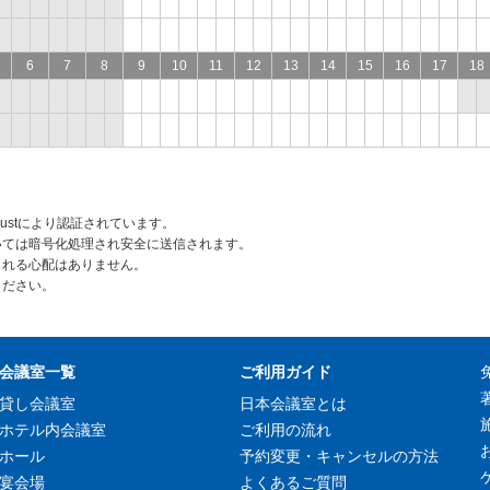
6
7
8
9
10
11
12
13
14
15
16
17
18
rustにより認証されています。
いては暗号化処理され安全に送信されます。
られる心配はありません。
ください。
会議室一覧
ご利用ガイド
貸し会議室
日本会議室とは
ホテル内会議室
ご利用の流れ
ホール
予約変更・キャンセルの方法
宴会場
よくあるご質問