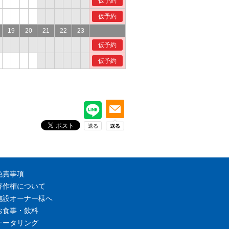
仮予約
仮予約
19
20
21
22
23
仮予約
仮予約
免責事項
著作権について
施設オーナー様へ
お食事・飲料
ケータリング