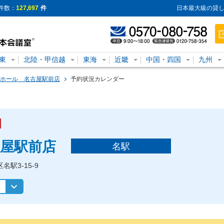
件数：
127,697
件
日本最大級の貸し
東
北陸・甲信越
東海
近畿
中国・四国
九州
ホール 名古屋駅前店
予約状況カレンダー
屋駅前店
名駅
区名駅3-15-9