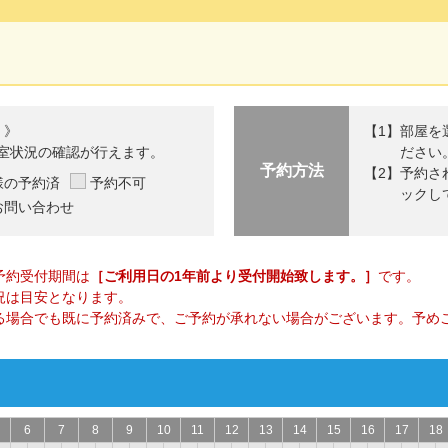
 》
部屋を
室状況の確認が行えます。
ださい
予約方法
予約さ
様の予約済
予約不可
ックし
お問い合わせ
予約受付期間は
［ご利用日の1年前より受付開始致します。］
です。
況は目安となります。
る場合でも既に予約済みで、ご予約が承れない場合がございます。予め
6
7
8
9
10
11
12
13
14
15
16
17
18