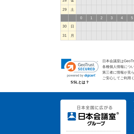
28
金
29
土
0
1
2
3
4
5
30
日
31
月
日本会議室はGeoT
各種個人情報につ
第三者に情報が見
ご安心してご利用
SSLとは？